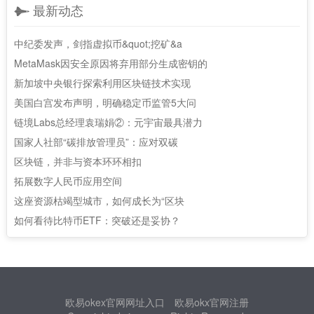
最新动态
中纪委发声，剑指虚拟币&quot;挖矿&a
MetaMask因安全原因将弃用部分生成密钥的
新加坡中央银行探索利用区块链技术实现
美国白宫发布声明，明确稳定币监管5大问
链境Labs总经理袁瑞娟②：元宇宙最具潜力
国家人社部“碳排放管理员”：应对双碳
区块链，并非与资本环环相扣
拓展数字人民币应用空间
这座资源枯竭型城市，如何成长为“区块
如何看待比特币ETF：突破还是妥协？
欧易okex官网网址入口
欧易okx官网注册