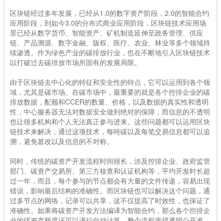
区块链经过多年发展，已经从1.0的数字资产阶段，2.0的智能合约
应用阶段，到如今3.0的分布式商业应用阶段，区块链技术应用场
景已经从数字货币、智能资产、矿机制造延伸至政务管理、供应
链、产品溯源、数字金融、版权、医疗、农业、林业等多个领域持
续渗透。作为绿色产业的碳排放行业，也在不断地引入区块链技术
以打破过去碳排放市场所固有的发展局限。
由于区块链去中心化的特征和安全性的特点，它可以运用到各个领
域，尤其是碳市场。在碳市场中，最重要的就是各个控排企业的碳
排放数据，配额和CCER的数量、价格，以及数据的真实性和透明
性，中心服务器无法对数据安全做到绝对的保障，而信息的不透明
也让很多机构和个人无法真正参与进来。这些问题都可以运用区块
链技术来解决，通过这项技术，每吨碳以及每笔交易信息都可以追
溯，避免篡改以及信息的不对称。
同时，传统的碳资产开发流程时间很长，涉及控排企业、政府监管
部门、碳资产交易所、第三方核查和认证机构等，平均开发时长超
过一年，而且，每个参与的节点都会有大量的文件传递，容易出现
错误，影响最后结构的准确性。而区块链也可以解决这个问题，通
过多节点的网络，记录可以共享，这不仅提高了时效性，也保证了
准确性。如果将碳资产开发方法编译为智能合约，那么各个控排企
业的碳资产额度还可以进行自动计算，整个流程变得透明公开准