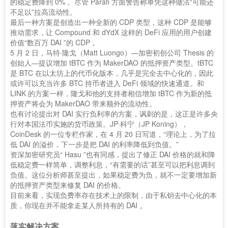
的稳定费降到 0% 。尽管 Parafi 方面警告称单凭这种做法“可能还
不足以”拉高流动性。
最后一种方案是创造出一种全新的 CDP 类型，这种 CDP 是能够
推动需求，让 Compound 和 dYdX 这样的 DeFi 应用的用户创建
价值“数百万 DAI ”的 CDP 。
5 月 2 日，马特·隆戈（Matt Luongo）—加密初创公司 Thesis 的
创始人—提议增加 tBTC 作为 MakerDAO 的抵押资产类型。tBTC
是 BTC 在以太坊上的代币化版本，几乎是完全去中心化的，因此
或许可以充当许多 BTC 持币者进入 DeFi 领域的快速通道。和
LINK 的方案一样，隆戈和他的支持者相信增加 tBTC 作为新的抵
押资产将会为 MakerDAO 带来额外的流动性。
也有讨论提出对 DAI 实行负利率的方案，讽刺的是，这正是许多央
行对本国法币实施的货币政策。JP·科宁（JP Koning），
CoinDesk 的一位专栏作家，在 4 月 20 日写道，“理论上，为了拉
低 DAI 的溢价，下一步是把 DAI 的利率降低到负值。”
资深加密研究员“ Hasu ”也有同感，提出了修正 DAI 价格的就和降
低稳定费一样简单，调整利息，“有需要的话”甚至可以把利息调到
负值。这位分析师甚至提出，如果稳定费为负，就不一定要增加新
的抵押资产类型来修复 DAI 的价格。
目前来看，实现负费率存在技术上的限制，由于私钥去中心化的本
质，你现在并不能拿走某人所持有的 DAI 。
落实解决方案