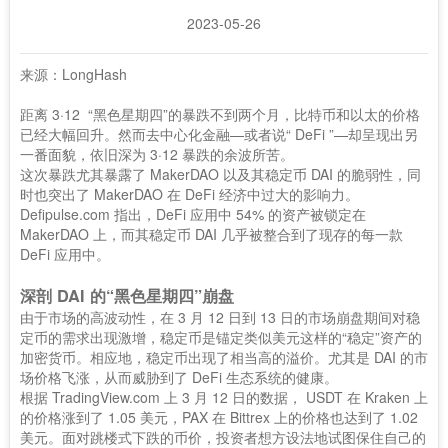
2023-05-26
来源：LongHash
距离 3·12 “黑色星期四”的暴跌不到两个月，比特币和以太的价格
已经大幅回升。然而去中心化金融—或者说“ DeFi ”—却呈现出另
一番面貌，依旧深为 3·12 暴跌的余波所苦。
这次暴跌尤其暴露了 MakerDAO 以及其稳定币 DAI 的脆弱性，同
时也突出了 MakerDAO 在 DeFi 经济中过大的影响力。
Defipulse.com 指出，DeFi 应用中 54% 的资产被锁定在
MakerDAO 上，而其稳定币 DAI 几乎被整合到了现存的每一款
DeFi 应用中。
深剖 DAI 的“黑色星期四”崩盘
由于市场的高波动性，在 3 月 12 日到 13 日的市场崩盘期间对稳
定币的需求出现激增，稳定币是锚定类似美元这样的“稳定”资产的
加密货币。相应地，稳定币出现了相当高的溢价。尤其是 DAI 的市
场价格飞涨，从而威胁到了 DeFi 生态系统的健康。
根据 TradingView.com 上 3 月 12 日的数据， USDT 在 Kraken 上
的价格涨到了 1.05 美元，PAX 在 Bittrex 上的价格也达到了 1.02
美元。面对跳楼式下跌的币价，投资者想方设法地试图保住自己的