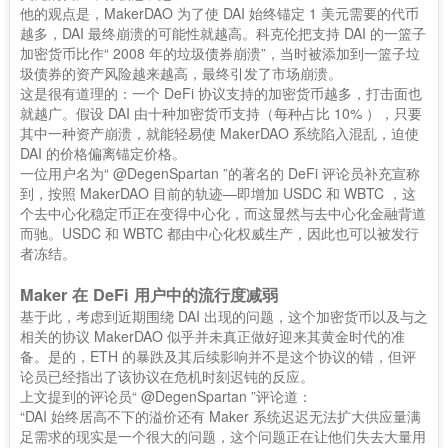
他的观点是，MakerDAO 为了使 DAI 始终锚定 1 美元需要的代币
越多，DAI 最终崩溃的可能性就越高。科克伦把支持 DAI 的一篮子
加密货币比作“ 2008 年的垃圾债券崩溃”，当时被添加到一篮子垃
圾债券的资产风险越来越高，最终引发了市场崩溃。
这是很有道理的：一个 DeFi 协议支持的加密货币越多，打击面也
就越广。假设 DAI 由十种加密货币支持（每种占比 10% ），只要
其中一种资产崩溃，就能轻易使 MakerDAO 系统陷入混乱，迫使
DAI 的价格偏离锚定价格。
一位用户名为“ @DegenSpartan ”的著名的 DeFi 评论员补充宣称
到，按照 MakerDAO 目前的轨迹—即增加 USDC 和 WBTC ，这
个去中心化稳定币正在变得中心化，而这显然与去中心化金融背道
而驰。USDC 和 WBTC 都由中心化权威生产，因此也可以被发行
者冻结。
Maker 在 DeFi 用户中的流行度减弱
基于此，考虑到近期围绕 DAI 出现的问题，这个加密货币以及与之
相关的协议 MakerDAO 似乎并未真正做好迎来其黄金时代的准
备。是的，ETH 的暴跌及其后续影响并不是这个协议的错，但评
论员已经指出了该协议在危机时刻迟钝的反应。
上文提到的评论员“ @DegenSpartan ”评论道：
“DAI 始终居高不下的溢价还有 Maker 系统迟迟无法扩大供应量满
足需求的现实是一个很大的问题，这个问题正在让他们失去大量用