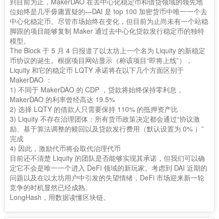
到目前为止，MakerDAO 在去中心化稳定币和借贷领域的领先地
位始终是几乎毋庸置疑的—DAI 是 top 100 加密货币中唯一一个去
中心化稳定币。尽管市场始终在变化，但目前为止尚未有一个站稳
脚跟的项目能够复制 Maker 通过去中心化贷款发行稳定币的独特
模型。
The Block 于 5 月 4 日报道了以太坊上一个名为 Liquity 的新稳定
币协议的诞生。根据项目网站显示（称该项目“即将上线”），
Liquity 和它的稳定币 LQTY 承诺将在以下几个方面区别于
MakerDAO ：
1) 不同于 MakerDAO 的 CDP ，贷款将始终保持零利息，
MakerDAO 的利率曾经高达 19.5%
2) 选择 LQTY 的借款人只需要保持 110% 的抵押资产比
3) Liquity 不存在治理团体：所有货币政策决定都会通过“协议激
励、基于算法调整的赎回以及贷款发行费用（默认设置为 0% ）”
完成
4) 因此，激励代币将会取代治理代币
目前还不清楚 Liquity 的团队是否能够实现其承诺，但我们可以确
定它不会是唯一一个进入 DeFi 领域的新玩家。考虑到 DAI 近期的
问题以及在以太坊用户中引发的失望情绪，DeFi 市场迎来新一轮
竞争的时机显然已经成熟。
LongHash，用数据读懂区块链。