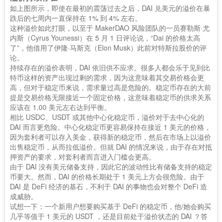
如上图所示，即使在最初的震荡过去之后，DAI 兑美元的溢价在暴
跌后的七周内一直保持在 1% 到 4% 左右。
这种溢价如此打眼，以至于 MakerDAO 风险团队的一员赛勒斯·尤
内斯（Cyrus Younessi）在 5 月 1 日评论说，“Dai 的价格太高
了”，他借用了伊隆·马斯克（Elon Musk）此前对特斯拉股价的评
论。
持续存在的溢价表明，DAI 依旧供不应求。很多人都会乐于见到比
特币这样的资产出现过剩的需求，因为这意味着其交易价格会更
高，但对于稳定币来说，需求量过高是危险的。稳定币存在的大前
提是交易价格无限接近一个固定价格，这意味着稳定币的供求关系
应该在 1.00 美元左右达到平衡。
相比 USDC、USDT 或其他中心化稳定币，溢价对于去中心化的
DAI 而言更危险。中心化稳定币更容易保持在接近 1 美元的价格，
因为套利者可以存入美金，获得新的稳定币，然后在市场上以溢价
出售稳定币，从而拉低溢价。但就 DAI 的情况来说，由于存在对抵
押资产的要求，对套利者而言进入门槛会更高。
由于 DAI 没有美元储备支持，因此它的波动性比有储备支持的稳定
币要大。然而，DAI 的价格长期处于 1 美元上方会很危险。由于
DAI 是 DeFi 经济的基石，不利于 DAI 的事物也会对整个 DeFi 造
成威胁。
试想一下：一个新用户想要购买基于 DeFi 的稳定币，他/她会购买
几乎等值于 1 美元的 USDT ，还是目前处于溢价状态的 DAI ？答