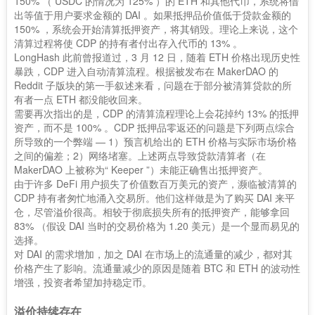
150% （ USDC 的情况为 125% ）的 ETH 和其他代币，系统将借
出等值于用户要求金额的 DAI 。如果抵押品价值低于贷款金额的
150% ，系统会开始清算抵押资产，将其销毁。理论上来说，这个
清算过程将使 CDP 的持有者付出存入代币的 13% 。
LongHash 此前曾报道过，3 月 12 日，随着 ETH 价格出现历史性
暴跌，CDP 进入自动清算流程。根据被发布在 MakerDAO 的
Reddit 子版块的第一手叙述来看，问题在于部分被清算贷款的所
有者一点 ETH 都没能收回来。
需要再次指出的是，CDP 的清算流程理论上会花掉约 13% 的抵押
资产，而不是 100% 。CDP 抵押品零返还的问题是下列两点综合
所导致的一个弊端 — 1）预言机给出的 ETH 价格与实际市场价格
之间的偏差；2）网络堵塞。上述两点导致贷款清算者（在
MakerDAO 上被称为“ Keeper ”）未能正确售出抵押资产。
由于许多 DeFi 用户损失了价值数百万美元的资产，濒临被清算的
CDP 持有者匆忙地涌入交易所。他们这样做是为了购买 DAI 来平
仓，尽管溢价很高。相较于彻底损失所有的抵押资产，能够拿回
83% （假设 DAI 当时的交易价格为 1.20 美元）是一个显而易见的
选择。
对 DAI 的需求增加，加之 DAI 在市场上的流通量的减少，都对其
价格产生了影响。流通量减少的原因是随着 BTC 和 ETH 的波动性
增强，投资者希望加持稳定币。
溢价持续存在