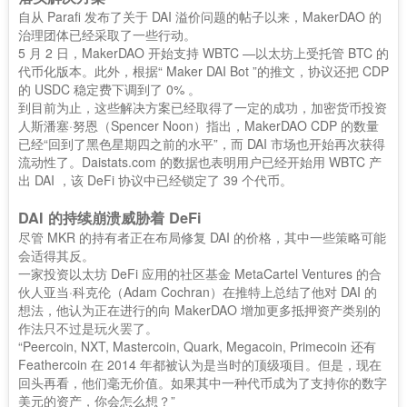
自从 Parafi 发布了关于 DAI 溢价问题的帖子以来，MakerDAO 的
治理团体已经采取了一些行动。
5 月 2 日，MakerDAO 开始支持 WBTC —以太坊上受托管 BTC 的
代币化版本。此外，根据“ Maker DAI Bot ”的推文，协议还把 CDP
的 USDC 稳定费下调到了 0% 。
到目前为止，这些解决方案已经取得了一定的成功，加密货币投资
人斯潘塞·努恩（Spencer Noon）指出，MakerDAO CDP 的数量
已经“回到了黑色星期四之前的水平”，而 DAI 市场也开始再次获得
流动性了。Daistats.com 的数据也表明用户已经开始用 WBTC 产
出 DAI ，该 DeFi 协议中已经锁定了 39 个代币。
DAI 的持续崩溃威胁着 DeFi
尽管 MKR 的持有者正在布局修复 DAI 的价格，其中一些策略可能
会适得其反。
一家投资以太坊 DeFi 应用的社区基金 MetaCartel Ventures 的合
伙人亚当·科克伦（Adam Cochran）在推特上总结了他对 DAI 的
想法，他认为正在进行的向 MakerDAO 增加更多抵押资产类别的
作法只不过是玩火罢了。
“Peercoin, NXT, Mastercoin, Quark, Megacoin, Primecoin 还有
Feathercoin 在 2014 年都被认为是当时的顶级项目。但是，现在
回头再看，他们毫无价值。如果其中一种代币成为了支持你的数字
美元的资产，你会怎么想？”