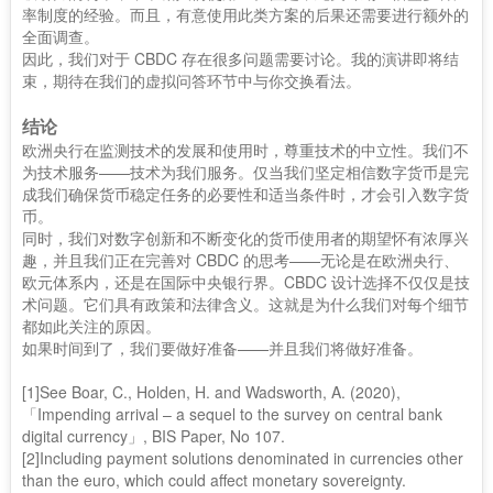
率制度的经验。而且，有意使用此类方案的后果还需要进行额外的
全面调查。
因此，我们对于 CBDC 存在很多问题需要讨论。我的演讲即将结
束，期待在我们的虚拟问答环节中与你交换看法。
结论
欧洲央行在监测技术的发展和使用时，尊重技术的中立性。我们不
为技术服务——技术为我们服务。仅当我们坚定相信数字货币是完
成我们确保货币稳定任务的必要性和适当条件时，才会引入数字货
币。
同时，我们对数字创新和不断变化的货币使用者的期望怀有浓厚兴
趣，并且我们正在完善对 CBDC 的思考——无论是在欧洲央行、
欧元体系内，还是在国际中央银行界。CBDC 设计选择不仅仅是技
术问题。它们具有政策和法律含义。这就是为什么我们对每个细节
都如此关注的原因。
如果时间到了，我们要做好准备——并且我们将做好准备。
[1]See Boar, C., Holden, H. and Wadsworth, A. (2020),
「Impending arrival – a sequel to the survey on central bank
digital currency」, BIS Paper, No 107.
[2]Including payment solutions denominated in currencies other
than the euro, which could affect monetary sovereignty.