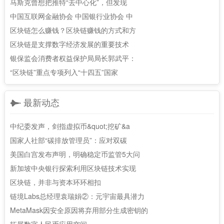
马斯克曾想把推特“去中心化”，但发现
中国互联网金融协会 中国银行业协会 中
区块链怎么赚钱？区块链赚钱的方式和方
区块链是支撑数字经济发展的重要技术
银保监会消费者权益保护局局长郭武平：
“区块链”重点专项列入“十四五”国家
最新动态
中纪委发声，剑指虚拟币&quot;挖矿&a
国家人社部“碳排放管理员”：应对双碳
美国白宫发布声明，明确稳定币监管5大问
新加坡中央银行探索利用区块链技术实现
区块链，并非与资本环环相扣
链境Labs总经理袁瑞娟②：元宇宙最具潜力
MetaMask因安全原因将弃用部分生成密钥的