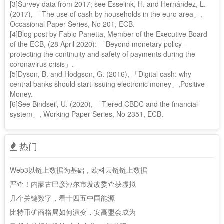
[3]Survey data from 2017; see Esselink, H. and Hernández, L.
(2017), 「The use of cash by households in the euro area」,
Occasional Paper Series, No 201, ECB.
[4]Blog post by Fabio Panetta, Member of the Executive Board
of the ECB, (28 April 2020): 「Beyond monetary policy –
protecting the continuity and safety of payments during the
coronavirus crisis」.
[5]Dyson, B. and Hodgson, G. (2016), 「Digital cash: why
central banks should start issuing electronic money」,Positive
Money.
[6]See Bindseil, U. (2020), 「Tiered CBDC and the financial
system」, Working Paper Series, No 2351, ECB.
热门
Web3以链上数据为基础，欧科云链链上数据
严查！内蒙古巴彦淖尔市发改委查获虚拟
几个关键数字，看十四五中国能源
比特币矿商格局如何演变，安高盟会成为