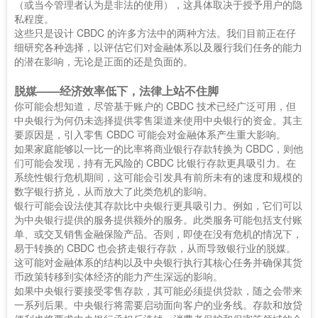
（或当今管理者认为是非法的使用），这具体取决于授予用户的隐
私程度。
这些只是设计 CBDC 的许多方法中的两种方法。我们目前正在仔
细研究各种选择，以评估它们对金融体系以及履行我们任务的能力
的潜在影响，无论是正面的还是负面的。
脱媒——经济效率低下，法律上站不住脚
你可能会想知道，尽管基于账户的 CBDC 技术已经广泛可用，但
中央银行为何仍未选择提供零售渠道来使用中央银行的资金。其主
要原因是，引入零售 CBDC 可能会对金融体系产生重大影响。
如果家庭能够以一比一的比率将商业银行存款转换为 CBDC，则他
们可能会发现，持有无风险的 CBDC 比银行存款更具吸引力。在
系统性银行危机期间，这可能会引发具有前所未有的速度和规模的
数字银行挤兑，从而放大了此类危机的影响。
银行可能会设法使其存款比中央银行更具吸引力。例如，它们可以
为中央银行提供的服务提供额外的服务。此类服务可能包括支付账
单、或交叉销售金融保险产品。否则，即使在没有危机的情况下，
易于转换的 CBDC 也会挤走银行存款，从而导致银行业的脱媒。
这可能对金融体系的结构以及中央银行执行其核心任务并确保其货
币政策转移到实体经济的能力产生深远的影响。
如果中央银行要接受零售存款，其可能必须提供贷款，随之会带来
一系列后果。中央银行将需要启动面向客户的业务线。存款和放贷