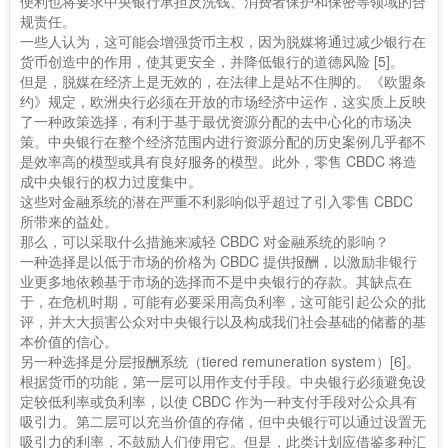
便利也将要求中央银行承担反洗钱、消费者保护和保密等领域的合
规责任。
一些人认为，这可能会增强货币主权，因为脱媒将通过减少银行在
货币创造中的作用，使其更安全，并降低银行的道德风险 [5]。
但是，脱媒在经济上是无效的，在法律上是站不住脚的。《欧盟条
约》规定，欧洲央行必须在开放的市场经济中运作，这实质上反映
了一种政策选择，有利于基于最优资源分配的去中心化的市场决
策。中央银行在整个经济范围内进行资源分配的历史案例几乎都不
是效率高的模型或具有良好服务的模型。此外，零售 CBDC 将造
成中央银行的权力过度集中。
这些对金融系统的潜在严重不利影响似乎超过了引入零售 CBDC
所带来的益处。
那么，可以采取什么措施来减轻 CBDC 对金融系统的影响？
一种选择是以低于市场的价格为 CBDC 提供报酬，以激励非银行
业更多地依赖基于市场的选择而不是中央银行的存款。其缺点在
于，在危机时期，可能有必要采用高负利率，这可能引起公众的批
评，并大大损害公众对中央银行以及构成我们社会基础的储蓄的基
本价值的信心。
另一种选择是分层报酬系统（tiered remuneration system）[6]。
根据货币的功能，第一层可以用作支付手段。中央银行必须避免设
定较低利率或负利率，以使 CBDC 作为一种支付手段对公众具有
吸引力。第二层可以充当价值的存储，但中央银行可以通过设置无
吸引力的利率，不鼓励人们使用它。但是，此类计划应借鉴多种汇