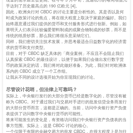
乎达到了历史最高点的 190 亿欧元 [4]。
因此，欧洲央行对 CBDC 的讨论主要是分析性的。其是否以及何
时成为政策讨论的焦点，将在很大程度上取决于家庭的偏好。我们
始终愿意通过我们提供的货币和支付服务形式进行创新。例如，如
果明天人们表示比较偏爱塑料制成的或聚合物制成的钞票，而不是
传统的纸质钞票，那么我们将很乐意采纳它们。
同样，我们密切关注技术发展，并思考最适合日益数字化的经济需
求的货币和支付类型。
目前，对于 CBDC 缺乏具体的「商业案例」不应且不会阻止我们
认真探索 CBDC 的最佳设计，以便于如果我们会做出发行数字货
币的政策决定的话，我们将对此做好准备。为此，我们针对欧洲体
系内的 CBDC 成立了一个工作组。
让我从不同的设计选项开始为你呈现我们的讨论。
尽管设计花哨，但法律上可靠吗？
实际上，中央银行发行的大部分货币已经是数字化的，尽管没有被
称为 CBDC。对于通过我们与交易对手进行的批发信贷业务而发行
的大部分货币而言，这都是正确的。当前，访问中央银行资产负债
表提供了访问数字中央银行货币的可能性。
将来可能发生的变化是，有资格访问我们中央银行资产负债表的当
事方范围。实际上，这是 CBDC 讨论的核心。
一个仅限于有限的金融交易方的批发 CBDC，在很大程度上是与往