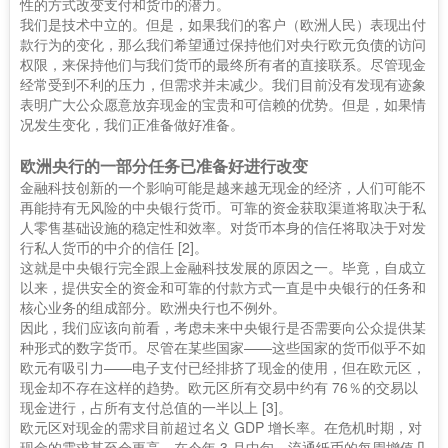
性的方式改变支付和货币的潜力。
我们是技术中立的。但是，如果我们的客户（欧洲人民）表现出付
款行为的变化，那么我们希望通过保持他们对央行欧元负债的访问
权限，来保持他们与我们货币的最终所有者的直接联系。尽管现金
经常受到不利的压力，但需求并未减少。我们目前没有发现有迹象
表明广大公众愿意放弃现金的宝贵和可信赖的优势。但是，如果情
况发生变化，我们正准备做好准备。
欧洲央行的一部分任务已准备好进行改变
金融科技创新的一个影响可能是越来越无现金的经济，人们可能不
再能持有无风险的中央银行货币。可靠的资金获取渠道将取决于私
人零售基础设施的稳定性和效率。对货币本身的信任将取决于对发
行私人货币的中介的信任 [2]。
这就是中央银行完全跟上金融科技发展的原因之一。毕竟，自成立
以来，提供安全的资金和可靠的付款方式一直是中央银行的任务和
核心业务的组成部分。欧洲央行也不例外。
因此，我们应该向前看，考虑未来中央银行是否需要向公众提供某
种形式的数字货币。尽管在某些国家——这些国家的货币似乎不如
欧元有吸引力——电子支付已经排挤了现金的使用，但在欧元区，
现金却不存在这样的趋势。欧元区所有交易中约有 76％的交易以
现金进行，占所有支付总值的一半以上 [3]。
欧元区对现金的需求目前超过名义 GDP 增长率。在危机时期，对
现金的需求甚至会更高。在今年 3 月中旬，流通纸币的每周增值几