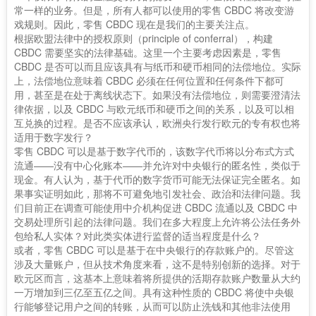
常一样的业务。但是，所有人都可以使用的零售 CBDC 将改变游
戏规则。因此，零售 CBDC 现在是我们的主要关注点。
根据欧盟法律中的授权原则（principle of conferral），构建
CBDC 需要坚实的法律基础。这里一个主要考虑因素是，零售
CBDC 是否可以而且应该具有与纸币和硬币相同的法偿地位。实际
上，法偿地位意味着 CBDC 必须在任何位置和任何条件下都可
用，甚至是在处于离线状态下。如果没有法偿地位，则需要澄清法
律依据，以及 CBDC 与欧元纸币和硬币之间的关系，以及可以相
互兑换的过程。是否不应该承认，欧洲央行发行欧元的专有权也将
适用于数字发行？
零售 CBDC 可以是基于数字代币的，该数字代币将以分布式方式
流通——没有中心化账本——并允许对中央银行的匿名性，类似于
现金。有人认为，基于代币的数字货币可能无法保证完全匿名。如
果事实证明如此，那将不可避免地引发社会、政治和法律问题。我
们目前正在调查可能使用中介机构促进 CBDC 流通以及 CBDC 中
交易处理所引起的法律问题。我们在多大程度上允许将公法任务外
包给私人实体？对此类实体进行监督的适当程度是什么？
或者，零售 CBDC 可以是基于在中央银行的存款账户的。尽管这
涉及大量账户，但从技术角度来看，这不是特别创新的选择。对于
欧元区而言，这基本上意味着将所提供的活期存款账户数量从大约
一万增加到三亿至五亿之间。具有这种性质的 CBDC 将使中央银
行能够登记用户之间的转账，从而可以防止洗钱和其他非法使用