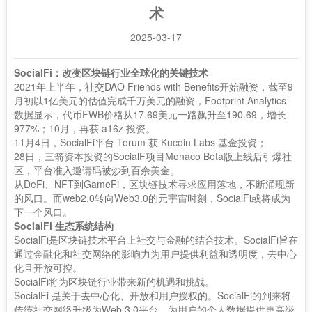
术
2025-03-17
SocialFi：改变区块链行业全球化的关键技术
2021年上半年，社交DAO Friends with Benefits开始融资，截至9
月初以1亿美元的估值完成千万美元的融资，Footprint Analytics
数据显示，代币FWB价格从17.69美元一路飙升至190.69，增长
977%；10月，再获 a16z 投资。
11月4日，SocialFi平台 Torum 获 Kucoin Labs 基金投资；
28日，三箭资本投资的SocialF项目Monaco Beta版上线后引爆社
区，平台准入邀请码被炒到百余美金。
从DeFi、NFT到GameFi，区块链技术寻求应用落地，不断涌现新
的风口。而web2.0转向Web3.0的元宇宙时刻，SocialFi或将成为
下一个风口。
SocialFi 生态系统结构
SocialFi是区块链技术平台上社交与金融的结合技术。SocialFi旨在
通过金融化和社交网络的影响力为用户提供利益和透明度，去中心
化且开放可控。
SocialFi将为区块链行业带来新的机遇和挑战。
SocialFi 是关于去中心化、开放和用户授权的。SocialFi的到来将
传统社交网络升级为Web 3.0平台，为用户的个人数据提供更高级