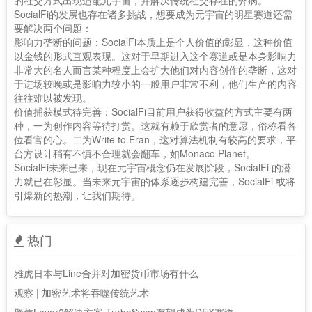
的社交方式出现适配元宇宙，并解决传统社交存在的弊病。
SocialFi的发展也存在诸多挑战，想要成为元宇宙的明星赛道还需
要解决两个问题：
影响力垄断的问题：SocialFi本质上是个人价值的彰显，这种价值
以金钱的形式直观表现。这对于早期进入这个赛道或是本身影响力
非常大的名人而言某种程度上会扩大他们对内容创作的垄断，这对
于进场较晚或是影响力较小的一般用户非常不利，他们生产的内容
往往难以被发现。
价值捕获模式待完善：SocialFi目前用户获得收益的方式主要有两
种，一为创作内容等待打赏。这就有赖于欣赏者的意愿，俗称看各
位看官的心。二为Write to Eran，这对算法机制有较高的要求，平
台方设计稍有不慎不合理就会翻车，如Monaco Planet。
SocialFi未来已来，现在元宇宙概念仍在发展阶段，SocialFi 的潜
力就已在彰显。当未来元宇宙的体系逐步构建完善，SocialFi 或将
引爆新的热潮，让我们期待。
热门
雅虎日本与Line合并对加密货币市场有什么
观察 | 加密艺术将吞噬传统艺术