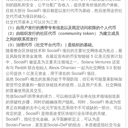
别的隐私和安全，公平分配广告收入，提供更有价值的用户体验。
目前大部分 SocialFi 项目都是以发行代币为基础，然后使用这些社
交代币成为项目的核心。
社交代币基本上可以分为三类：
（1）由用户发行的携带专有信息以及既定访问权限的个人代币
（2）由组织发行的社区代币（community token） 为建立成员
之间的联系而发行
（3）治理代币（社交平台代币） ) 是组织的基础。
随着整合区块链技术和 SocialFi 项目的主要社交网络成为焦点，最
近风险投资资金激增。在最近宣布的币安智能链 5 亿美元投资计划
中，SocialFi 被提及为主要关注领域之一。Solana Ventures 还宣
布与 Reddit 联合创始人 Alexis Ohanian 一起为社交网络 3.0 初创
公司提供 1 亿美元资金，用于潜在的 SocialFi 项目。
虽然 SocialFi 概念的发展仍处于早期阶段，但它有可能显著影响加
密货币交易量和一般区块链技术的使用，以及用户关系、社交网络
的普遍使用及其交互。
凭借SocialFi所带来的潜力，可以相信该平台将在技术领域创造新
的突破性步骤，同时仍能确保用户隐私。同时，SocialFi 将成为世
界正在构建的去中心化元宇宙生态系统中不可或缺的一部分。可以
肯定的是，SocialFi 是彻底改变区块链行业全球化的关键。
SocialFi，指社交化金融。从字面解析定义，可认为是
Social+Fiance，甚至是Social+DeFi的组合，本质都是指社交与金