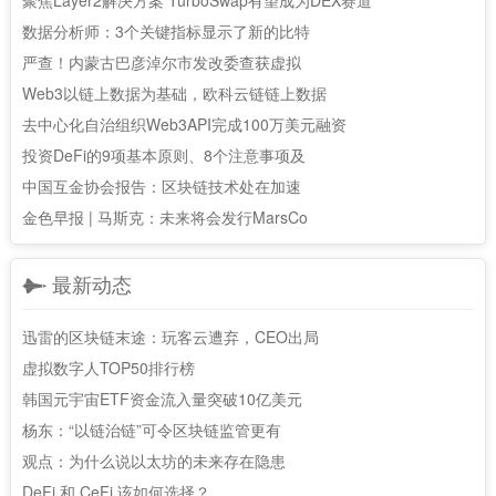
聚焦Layer2解决方案 TurboSwap有望成为DEX赛道
数据分析师：3个关键指标显示了新的比特
严查！内蒙古巴彦淖尔市发改委查获虚拟
Web3以链上数据为基础，欧科云链链上数据
去中心化自治组织Web3API完成100万美元融资
投资DeFi的9项基本原则、8个注意事项及
中国互金协会报告：区块链技术处在加速
金色早报 | 马斯克：未来将会发行MarsCo
最新动态
迅雷的区块链末途：玩客云遭弃，CEO出局
虚拟数字人TOP50排行榜
韩国元宇宙ETF资金流入量突破10亿美元
杨东：“以链治链”可令区块链监管更有
观点：为什么说以太坊的未来存在隐患
DeFi 和 CeFi 该如何选择？