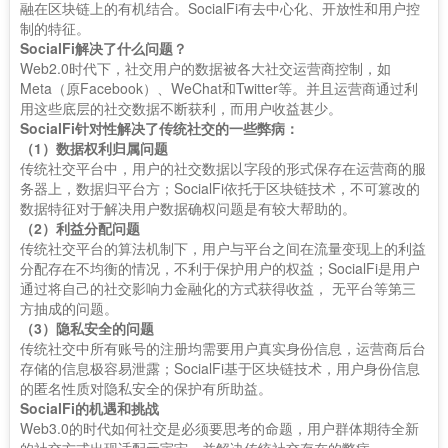
融在区块链上的有机结合。SocialFi有去中心化、开放性和用户控
制的特征。
SocialFi解决了什么问题？
Web2.0时代下，社交用户的数据被各大社交运营商控制，如
Meta（原Facebook）、WeChat和Twitter等。并且运营商通过利
用这些底层的社交数据不断获利，而用户收益甚少。
SocialFi针对性解决了传统社交的一些弊病：
（1）数据权利归属问题
传统社交平台中，用户的社交数据以字段的形式保存在运营商的服
务器上，数据归平台方；SocialFi依托于区块链技术，不可篡改的
数据特征对于解决用户数据确权问题是有较大帮助的。
（2）利益分配问题
传统社交平台的算法机制下，用户与平台之间在流量变现上的利益
分配存在不均衡的情况，不利于保护用户的权益；SocialFi是用户
通过将自己的社交影响力金融化的方式获得收益， 无平台等第三
方抽成的问题。
（3）隐私安全的问题
传统社交中所有账号的注册均需要用户真实身份信息，运营商后台
存储的信息极容易泄露；SocialFi基于区块链技术，用户身份信息
的匿名性质对隐私安全的保护有所助益。
SocialFi的机遇和挑战
Web3.0的时代如何社交是必须要思考的命题，用户群体期待全新