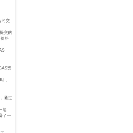
合约交
员提交的
高价格
AS
AS费
此时，
，通过
一笔
而赚了一