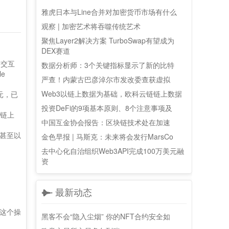
雅虎日本与Line合并对加密货币市场有什么
观察 | 加密艺术将吞噬传统艺术
聚焦Layer2解决方案 TurboSwap有望成为
DEX赛道
约交互
数据分析师：3个关键指标显示了新的比特
e
严查！内蒙古巴彦淖尔市发改委查获虚拟
Web3以链上数据为基础，欧科云链链上数据
美元，已
投资DeFi的9项基本原则、8个注意事项及
响链上
中国互金协会报告：区块链技术处在加速
甚至以
金色早报 | 马斯克：未来将会发行MarsCo
去中心化自治组织Web3API完成100万美元融
资
最新动态
这个操
黑客不会“隐入尘烟” 你的NFT合约安全如