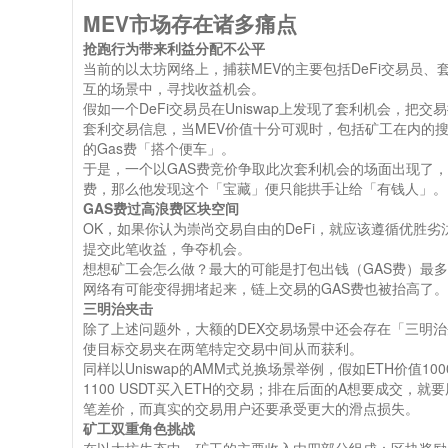
MEV市场存在诸多痛点
抢跑行为带来利益分配不公平
当前的以太坊网络上，捕获MEV的主要包括DeFi交易员
互的场景中，寻找收益机会。
假如一个DeFi交易员在Uniswap上发现了套利机会，
套利交易信息，当MEV价值十分可观时，包括矿工在内的
的Gas费「搭个便车」。
于是，一个以GAS费竞价争取此次套利机会的场面出现了
费，那么他发现这个「宝藏」便只能拱手让给「有钱人」。
GAS费过高浪费区块空间
OK，如果你认为崇尚交易自由的DeFi，就应该遵循优胜
提交此笔收益，争夺机会。
想想矿工会怎么做？最大的可能是打包出钱（GAS费）最
网络有可能变得拥堵起来，链上交易的GAS费也被抬高了。
三明治夹击
除了上述问题外，大额的DEX交易场景中还会存在「三明
使目标交易夹在两笔特定交易中间从而获利。
同样以Uniswap的AMM式兑换场景举例，假如ETH价值10
1100 USDT买入ETH的交易；排在后面的A想要成交，就要
笔差价，而真实的交易用户还要承受更大的滑点损失。
矿工双重角色挑战