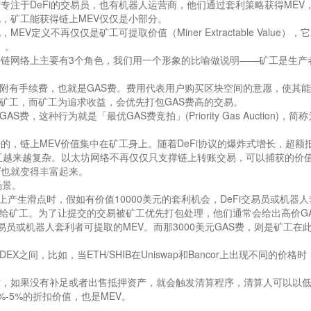
专注于DeFi的交易员，也有机器人运营商，他们通过套利策略获得MEV
，矿工能获得链上MEV仅仅是小部分。
定义不再仅仅是矿工可提取价值（Miner Extractable Value），
e）。
块链网络上主要有3个角色，我们用一个形象的比喻做说明——矿工是生产
附有手续费，也就是GAS费。费用代表用户购买区块空间的意愿，使其
矿工，而矿工为追求收益，会优先打包GAS费高的交易。
种行为就是「最优GAS费竞拍」(Priority Gas Auction)，简称
的，链上MEV价值集中在矿工身上。随着DeFi协议的爆炸式增长，超额
互越来越复杂。以太坊网络不再仅仅只支撑链上转账交易，可以捕获的价
V也就变得丰富起来。
场景。
X上产生滑点时，假如有价值10000美元的套利机会，DeFi交易员或机器
给矿工。为了让提交的交易被矿工优先打包处理，他们通常会给出高价G
i交易员或机器人套利者可提取的MEV。而那3000美元GAS费，则是矿工在
间，比如，当ETH/SHIB在Uniswap和Bancor上出现不同的价格
降时，如果没有补足或者出售抵押资产，就会触发清算程序，清算人可以以
%-5%的折扣价值，也是MEV。