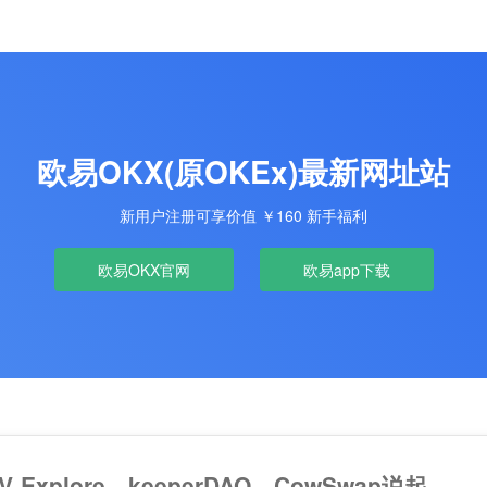
欧易OKX(原OKEx)最新网址站
新用户注册可享价值 ￥160 新手福利
欧易OKX官网
欧易app下载
xplore、keeperDAO、CowSwap说起