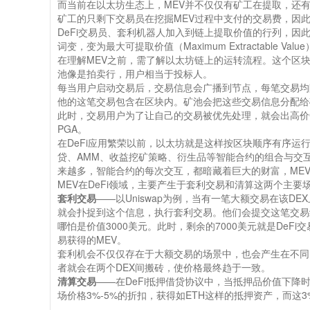
而当前在以太坊生态上，MEV并不仅仅有矿工在提取，还有
矿工的只剩下交易员在挖掘MEV过程中支付的交易费，因此
DeFi交易员、套利机器人加入到链上提取价值的行列，因此，MEV
词变，变为最大可提取价值（Maximum Extractable Valu
在理解MEV之前，需了解以太坊链上的运转流程。这个区
池像是拍卖行，用户相当于投标人。
每当用户启动交易后，交易信息会广播到节点，每笔交易均
他的这笔交易包含在区块内。矿池会把这些交易信息分配给
此时，交易用户为了让自己的交易被优先处理，就会出高价GAS费，这
PGA。
在DeFi应用繁荣以前，以太坊就是这样按区块顺序有序运行
贷、AMM、收益挖矿策略、衍生品等智能合约的组合与交
来越多，智能合约的每次交互，都暗藏着巨大的财富，ME
MEV在DeFi领域，主要产生于套利交易和清算这两个主要
套利交易
——以Uniswap为例，当有一笔大额交易在该DE
就会扑捉到这个信息，执行套利交易。他们会提交这笔交易
哪怕是价值3000美元。此时，剩余的7000美元就是DeF
易获得的MEV。
套利机会不仅仅存在于大额交易的场景中，也会产生在不同DEX之
者就会在两个DEX间搬砖，使价格最终趋于一致。
清算交易
——在DeFi抵押借贷协议中，当抵押品价值下
场价格3%-5%的折扣，获得如ETH这样的抵押资产，而这3