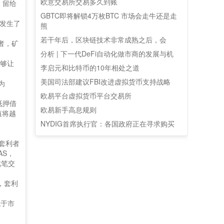
欧意交易所交易多久到账
，留给
GBTC即将解锁4万枚BTC 市场会走牛还是走
它发生了
熊
若干年后，区块链技术非常成熟之后，会
者，矿
分析 | 下一代DeFi自动化做市商的发展与机
能够让
李启元和比特币的10年相处之道
美国司法部建议FBI改进虚拟货币支持战略
为
欧易平台虚拟货币平台交易所
抵押借
欧易新手高息规则
值将越
NYDIG首席执行官：各国政府正在寻求购买
人套利者
AS，
此笔交
时，套利
低于市