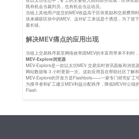
在以太坊生态中，矿工的主要收入由四部分组成：区块奖励
既有机会当裁判员，也有机会当运动员。
当链上其他用户提交的MEV收益高于区块奖励和交易费用
块来捕获区块中的MEV。这对矿工来说是个诱惑，为了使
最长链。
解决MEV痛点的应用出现
当链上交易秩序甚至网络效率因MEV的丰富而带来不利时
MEV-Explore浏览器
MEV-Explore是一款以太坊MEV 交易实时资讯面板和浏
网站数据每 3 小时更新一次。这款应用旨在帮助社区了解
MEV-Explore的开发方是Flashbots——一家专门研究
为搜寻者和矿工建立MEV利益分配秩序，降低MEV对公链
Flash