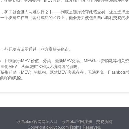
，叔块奖励，交易费用，MEV收益。你发现了吗？作为处理交易顺序的
时，矿工就会进入两难抉择之中——到底是选择抢夺此笔交易，还是选择
下一个块建立在自己套利成功的区块上，他会努力使包含自己套利交易的
，一些开发者试图通过一些方案解决痛点。
览器，用来展示MEV 价值、分类、最新MEV交易、MEVGas 费消耗等相关
和量化MEV，从而观察它对以太坊网络的影响。
矿工可提取价值（MEV）的机构。既然MEV 客观存在，无法避免，Flashbots
的影响和风险。
欧易okex官网网址入口
欧易okx官网注册
交易所网
Copyright okxjyco.com Rights Reserved.