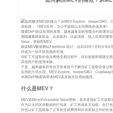
原标题：《MEV应用：为公平提取以太坊网络价值而来》
随着DeFi协议应用的发展，越来越复杂的智能合约部署
都隐藏着财富机会，比如套利，比如清算，链上应用的繁荣也使链上
Value，简称即MEV。
根据MEV数据网站Flashbots 统计，自2020年1月到今
经成为一块不容忽视的市场。
但矿工可提取价值在网络交易过程中，存在抢跑和尾随交易
其他用户的使用体验。
于是，越来越多的专业开发者致力于解决矿工提取价值过程
应用的方式出现，MEV-Explore、keeperDAO、CowSw
本期DeFi蜂窝将带来MEV及其相关应用的梳理。
什么是MEV？
MEV是MinerExtractable Value简称，原本是指矿工可提
作为以太坊区块数据的打包者，矿工有很多主动权。在打包
作也让矿工提取除了正常的交易费用和区块奖励之外的价值