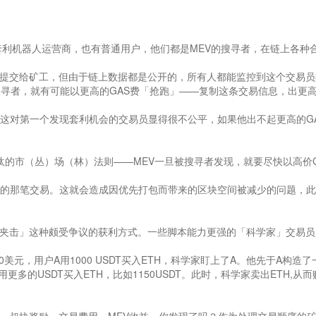
、套利机器人运营商，也有普通用户，他们都是MEV的搜寻者，在链上各种
把交易提交给矿工，但由于链上数据都是公开的，所有人都能监控到这个交易
搜寻者，就有可能以更高的GAS费「抢跑」——复制这条交易信息，出更
，这对第一个发现套利机会的交易员显得很不公平，如果他出不起更高的G
劣汰的市（丛）场（林）法则——MEV一旦被搜寻者发现，就要尽快以高价G
多的那笔交易。这就会造成因优先打包而带来的区块空间被减少的问题，
治夹击」这种颇受争议的获利方式。一些脚本能力更强的「科学家」交易员
00美元，用户A用1000 USDT买入ETH，科学家盯上了A。他先于A构造了
用更多的USDT买入ETH，比如1150USDT。此时，科学家卖出ETH,从