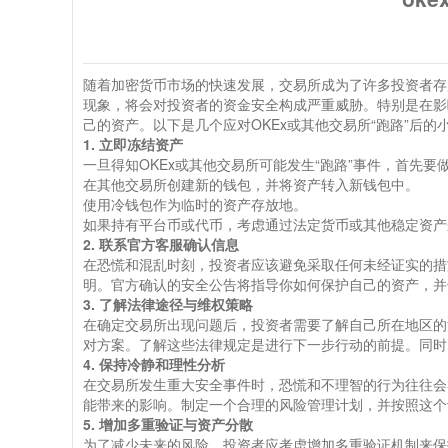
随着加密货币市场的快速发展，交易所成为了许多投资者存
现象，将会对投资者的资金安全构成严重威胁。特别是在影
己的资产。以下是几个应对OKEx或其他交易所“跑路”后的
1. 立即冻结资产
一旦得知OKEx或其他交易所可能发生“跑路”事件，首先
在其他交易所创建新的钱包，并将资产转入新钱包中。
使用冷钱包作为临时的资产存放地。
如果持有平台币或代币，考虑通过法定货币或其他稳定资产
2. 联系官方客服确认信息
在恐慌和混乱时刻，投资者应该避免采取任何未经证实的措
明。官方确认的安全公告将指导你如何保护自己的资产，并
3. 了解法律途径与维权策略
在确定交易所出现问题后，投资者需要了解自己所在地区的
对方案。了解这些法律规定是进行下一步行动的前提。同时
4. 保持冷静和理性分析
在交易所发生重大安全事件时，恐慌和不理智的行为往往会
能带来的影响。制定一个合理的风险管理计划，并按照这个
5. 增加多重验证与资产分散
为了减少未来的风险，投资者应考虑增加多重验证机制来保