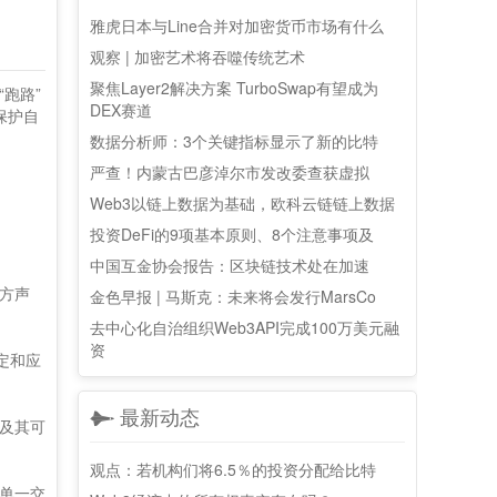
雅虎日本与Line合并对加密货币市场有什么
观察 | 加密艺术将吞噬传统艺术
聚焦Layer2解决方案 TurboSwap有望成为
跑路”
DEX赛道
保护自
数据分析师：3个关键指标显示了新的比特
严查！内蒙古巴彦淖尔市发改委查获虚拟
Web3以链上数据为基础，欧科云链链上数据
投资DeFi的9项基本原则、8个注意事项及
中国互金协会报告：区块链技术处在加速
方声
金色早报 | 马斯克：未来将会发行MarsCo
去中心化自治组织Web3API完成100万美元融
资
定和应
最新动态
及其可
观点：若机构们将6.5％的投资分配给比特
单一交