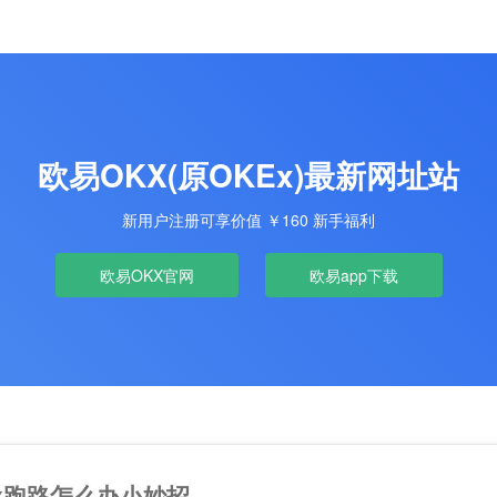
欧易OKX(原OKEx)最新网址站
新用户注册可享价值 ￥160 新手福利
欧易OKX官网
欧易app下载
ex跑路怎么办小妙招