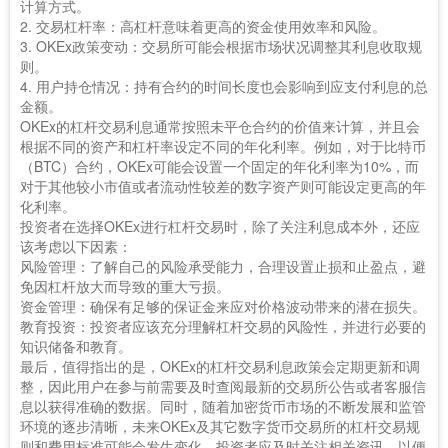
计算方式。
2. 交易杠杆率：高杠杆意味着更高的资金使用效率和风险。
3. OKEx政策变动：交易所可能会根据市场状况调整其利息收取规
则。
4. 用户持仓情况：持有合约的时间长度也会影响到应支付利息的总
金额。
OKEx的杠杆交易利息通常按照未平仓合约的价值来计算，并且会
根据不同的资产和杠杆率设定不同的年化利率。例如，对于比特币
（BTC）合约，OKEx可能会设置一个固定的年化利率为10%，而
对于其他较小市值或者流动性较差的数字资产则可能设定更高的年
化利率。
投资者在选择OKEx进行杠杆交易时，除了关注利息成本外，还应
该考虑以下因素：
风险管理：了解自己的风险承受能力，合理设置止损和止盈点，避
免因杠杆放大而导致的重大亏损。
资金管理：确保有足够的保证金来应对价格波动带来的潜在损失。
教育投资：投资者应该充分理解杠杆交易的风险性，并进行必要的
知识储备和教育。
最后，值得指出的是，OKEx的杠杆交易利息政策会定期更新和调
整，因此用户在参与前需要及时查阅最新的交易所公告或者客服信
息以获得准确的数据。同时，随着加密货币市场的不断发展和监管
环境的逐步清晰，未来OKEx及其它数字货币交易所的杠杆交易规
则和费用标准可能会发生变化，投资者应及时关注相关资讯，以便