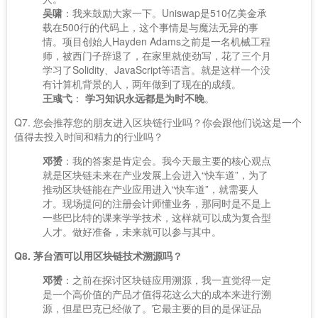
吴啸
：我来鼓励大家一下。Uniswap是510亿美金承
载在500行的代码上，这个事情是与魔法无异的事
情。项目创始人Hayden Adams之前是一名机械工程
师，被西门子辞退了，在家里就使劲写，花了三个月
学习了Solidity、JavaScript等语言。就是这样一个没
有计算机背景的人，两年做到了现在的成绩。
王彧弋
：
学习知识永远都是为时不晚
。
Q7. 您会推荐您的朋友进入区块链行业吗？你会跟他们说这是一个
值得去投入时间和精力的行业吗？
邓赟
：我的答案是肯定会。我今天最主要的核心观点
就是区块链未来在产业发展上会进入“快车道”，为了
推动区块链能在产业应用进入“快车道”，就需要人
才。现场提问的注册会计师懂业务，那同时是不是上
一些巴比特的课来学学技术，这样就可以成为复合型
人才。做好准备，未来就可以参与其中。
Q8. 茅台酒可以用区块链技术溯源吗？
邓赟
：之前在探讨区块链应用溯源，我一直觉得一定
是一个高价值的产品才值得花这么大的成本来进行溯
源，但星巴克已经做了。它最主要的目的是保证品