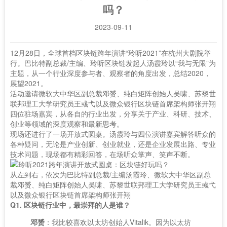
吗？
2023-09-11
12月28日，全球首档区块链跨年演讲“玲听2021”在杭州大剧院举
行。巴比特副总裁/主编、玲听区块链发起人汤霞玲以“我与无限”为
主题，从一个行业深度参与者、观察者的角度出发，总结2020，
展望2021。
活动邀请微软大中华区副总裁邓赟、纯白矩阵创始人吴啸、苏黎世
联邦理工大学研究员王彧弋以及微众银行区块链首席架构师张开翔
四位驻场嘉宾，从各自的行业出发，分享关于产业、科研、技术、
创业等领域的深度观察和最新思考。
现场还进行了一场开放式圆桌。汤霞玲与四位演讲嘉宾解答听众的
各种疑问，无论是产业创新、创业就业，还是企业发展出路、专业
技术问题，现场都有精彩回答，在场听众掌声、笑声不断。
从左到右，依次为巴比特副总裁/主编汤霞玲、微软大中华区副总
裁邓赟、纯白矩阵创始人吴啸、苏黎世联邦理工大学研究员王彧弋
以及微众银行区块链首席架构师张开翔
Q1. 区块链行业中，最崇拜的人是谁？
邓赟
：我比较喜欢以太坊创始人Vitalik。因为以太坊