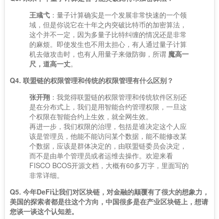
王彧弋
：量子计算确实是一个发展非常快速的一个领
域，但是你说它在十年之内突破比特币的加密算法，
这个并不一定，因为多量子比特纠缠的情况还是非常
的麻烦。即使发生也不用太担心，有人通过量子计算
机去做攻击时，也有人用量子来做防御，所谓
魔高一
尺，道高一丈
。
Q4. 联盟链的权限管理和传统的权限管理有什么区别？
张开翔
：我觉得联盟链的权限管理和传统软件区别还
是在分布式上，我们是用智能合约管理权限，一旦这
个权限在智能合约上生效，就全网生效。
再进一步，我们权限的治理，包括是谁决定这个人应
该是管理员，他能不能访问某个数据，能不能修改某
个数据，应该是群体决定的，由联盟链委员会决定，
而不是由单个管理员或者运维去操作。欢迎来看
FISCO BCOS开源文档，大概有60多万字，里面写的
非常详细。
Q5. 今年DeFi让我们对区块链，对金融的颠覆有了很大的想象力，
美国的探索者都是往这个方向，中国很多是在产业区块链上，想请
您谈一谈这个认知差。