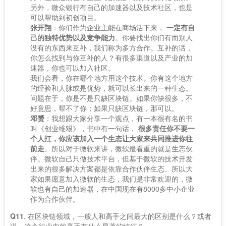
另外，微众银行有自己的加速器以及技术社区，也是
可以帮助到初创项目。
张开翔
：你们作为企业主能在商场活下来，
一定有自
己的独特优势以及竞争能力
。你要找出你们有而别人
没有的东西来互补，我们称为多方合作。互补的话，
你怎么找到与你互补的人？有很多渠道以及产业的加
速器，你也可以加入社区。
我们会看，你在哪个地方用这个技术。你有这个地方
的经验和人脉或是优势，就可以长出来的一种生态。
问题在于，你是不是只缺区块链。如果你缺很多，不
好意思，帮不了你；如果只缺区块链，那可以。
邓赟
：我想跟大家分享一个观点，有一本很有名的书
叫《创业维艰》，书中有一句话，
很多责任你不要一
个人扛，你应该加入一个生态让大家来共同推进你往
前走
。所以对于微软来讲，微软最看重的就是生态伙
伴。微软自己只做技术平台，但基于微软的技术开发
出来的很多解决方案都是依靠合作伙伴生态。所以大
家如果愿意加入微软的生态，我们是非常欢迎的，微
软也有自己的加速器，在中国现在有8000多中小企业
作为合作伙伴。
Q11
. 在区块链领域，一般人和高手之间最大的区别是什么？或者