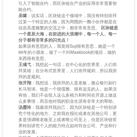
引入了智能合约，而区块链在产业的应用非常需要智
能合约。
吴啸
：说实话，区块链这个领域中，我没有特别崇拜
过某一个特定的人物，因为周围的一圈小伙伴都是在
信息高度频繁的交流之中，都非常有意思。
区块链是
一个星辰大海，在前进的大浪潮中，每一个人、每一
分子都有非常多的闪光点！
如果说有意思的人，我觉得Suji很有意思，她是一个
96年的小朋友，做了一个叫Maskbook的项目，做的
东西很有意思。
王彧弋
：我想起一句话，在中心化的世界里，人们崇
拜英雄；在分布式世界里，人们崇拜规则，所以我崇
拜的是规则。
张开翔
：我想说，我崇拜的人是老板，微众银行副行
长马智涛。他是一个很儒雅、很有远见的人。如果没
有他，我们不会投入这么多精力和时间在开源上做这
么多事情，而且他对我的职业生涯有非常大的帮助。
汤霞玲
：我最崇拜我自己，因为区块链是一个特别讲
究个性化的地方。之前我在报社或者在其他公司，更
多是强调唯老板至上或者唯公司至上，但是区块链世
界特别讲究个人的能力特点如何符合公司、产业和行
业的发展。