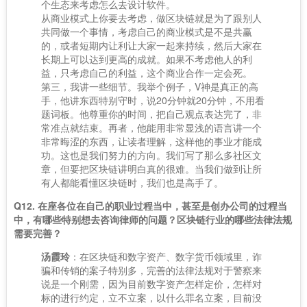
个生态来考虑怎么去设计软件。
从商业模式上你要去考虑，做区块链就是为了跟别人
共同做一个事情，考虑自己的商业模式是不是共赢
的，或者短期内让利让大家一起来持续，然后大家在
长期上可以达到更高的成就。如果不考虑他人的利
益，只考虑自己的利益，这个商业合作一定会死。
第三，我讲一些细节。我举个例子，V神是真正的高
手，他讲东西特别守时，说20分钟就20分钟，不用看
题词板。他尊重你的时间，把自己观点表达完了，非
常准点就结束。再者，他能用非常显浅的语言讲一个
非常晦涩的东西，让读者理解，这样他的事业才能成
功。这也是我们努力的方向。我们写了那么多社区文
章，但要把区块链讲明白真的很难。当我们做到让所
有人都能看懂区块链时，我们也是高手了。
Q12. 在座各位在自己的职业过程当中，甚至是创办公司的过程当
中，有哪些特别想去咨询律师的问题？区块链行业的哪些法律法规
需要完善？
汤霞玲
：在区块链和数字资产、数字货币领域里，诈
骗和传销的案子特别多，完善的法律法规对于警察来
说是一个刚需，因为目前数字资产怎样定价，怎样对
标的进行约定，立不立案，以什么罪名立案，目前没