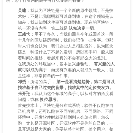
说，这个行业内的高手有什么显著的特征？
吴啸
：我认为区块链是一个全新的原生领域，不是技
术好，不是比我聪明就可以赚到钱，在这个领域是认
知差，我认知到这件事可以赚到钱。现在的区块链，
第一还没有内卷，第二就是
认知决定一切
。
王彧弋
：用不了多久，当我们回首今年或回首这一段
十几年的区块链历程时，我们会记住一些名字。但那
时人们也会认为，我们这些人是很肤浅的，以为区块
链是一种没什么了不起的发明，所以高手和一般人随
着时间的推移，看起来真的不会有那么大的差别。
在我所处的环境当中，基本是兴趣驱动。
有兴趣的人
就可以成为高手
，而没有兴趣的人就成为一般人，就
是这样，非常简单的一件事。
邓赟
：所谓的高手，
第一是看清楚趋势，第二是可以
找准基于自己过去的背景，找准其中的定位去发力。
张开翔
：我认为这个领域的高手可以从对方的角度看
问题，或称
换位思考
。
首先技术上，区块链是分布式系统，软件不仅跑在自
己机房里，还可以跑在不同的机房、不同网络、不同
环境中，开发软件时就要想到别人会怎么用，怎么
跑，尤其是开源社区，开源软件不是你的自己的，一
旦开源就是大家的，你要从整个社区、整个用户、整