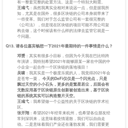
有一整套完整的处置方法。这是一个特别大刚需。
王彧弋
：虽然我离实业相对来说远一点，但是据我所
知，尤其是在国外，很多区块链的公司本身就带来了
一些变革。我们对于怎么监管公司有一套很完整的
《公司法》，但是现在区块链的项目可能不用公司架
构去做，这个时候该有什么样的法律去监管它就是一
个问题。
Q13. 请各位嘉宾畅想一下2021年最期待的一件事情是什么？
邓赟
：其实有很多小目标，但因为今天我在巴比特跨
年演讲，我特别希望2021年能够跟某一家在中国的中
小企业一起合作一个区块链的落地项目！
吴啸
：我其实是一个极度乐观的人，我觉得2021年会
是苍穹一粟，
今天的DeFi仅仅是一个闪光点，只是
飘过天空的小小石头，更多的是繁星若尘，后面会有
无数应用基于区块链原生创新被创造出来，基于区块
链的系统其实可以构造整片天空。
王彧弋
：我希望做一个公益性的关于区块链的学术社
区。
张开翔
：希望2021年经常来杭州，也希望各位朋友经
常到深圳来，这意味着疫情退散，我们可以自由走
动。二是意味着我们产业还在蓬勃发展，我们需要更