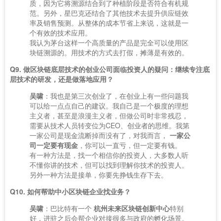
质，因为它将溯源结合到了种植阶段是否符合有机规
范。另外，星巴克还结合了其他技术去提升供应链效
率及销售预测。从整体的成本节省上来说，这就是一
个有效的技术应用。
我认为茅台这样一个高质量的产品是完全可以使用区
块链溯源的。用技术的方式去打假，摊薄是有效的。
Q9. 做区块链底层技术的创业公司面临投资人的疑问：继续专注底
层技术的研发，还是做落地应用？
吴啸
：我也是第三次创业了，在创业上有一些问题我
可以给一点点自己的建议。我自己是一个极度的理想
主义者，甚至是浪漫主义者，但做公司时非常残忍，
需要从技术人员转变位为CEO、创业者的思维。我第
一家公司是现金流断掉而没有了，对我而言，
一家公
司一定要有现金
，你可以一直亏，但一定要有钱。
有一种方法是，找一个相信你的投资人，大多数人听
不懂你讲的技术，但可以找到理解你技术的投资人。
另外一种方法是接单，你要先挣钱生存下去。
Q10. 如何帮助中小区块链企业找业务？
吴啸
：巴比特有一个
杭州未来区块链创新中心
特别
好，进驻之后会帮企业对接很多与政府的孵化场景。