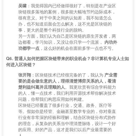
吴啸
：我觉得国内已经做得很好了，特别是在产业区
块链很多落地的案例，很多能大幅地节约边际成本，
很有意义。对于中美之间的认知差，我不知道怎么
办，也不知道后面会怎么解决，这不光是区块链的
事，更大的是整个科技行业的脱钩。
另一方面，我们认为自己是区块链的原生开发者，两
边都看，学习知识，又没让你只学一个流派，
内功外
功都学一点
，这么好的机会在面前多学一点也不亏。
Q6. 普通人如何把握区块链带来的职业机会？非计算机专业人士如
何进入区块链？
张开翔
：区块链技术已经很完备的了，我认为
产业需
要的是会做生意的人，理得清楚博弈关系的人，看清
楚利益纠葛并且理顺的人
。我更欣赏有综合学科能力
的人，懂一点技术，我们利用开源技术帮你解决技术
问题，你帮我们构思应用如何构建。
区块链已经覆盖了很多行业，交通、政务、医疗等
等。假如你是经管、金融甚至数学专业的，你对垂直
行业有非常深的经验和理解，结合区块链分布式协作
的理念，从复杂的关系当中理清楚脉络，设计一个好
的应用、好的产品，这才是我们以后产业最需要的
人。