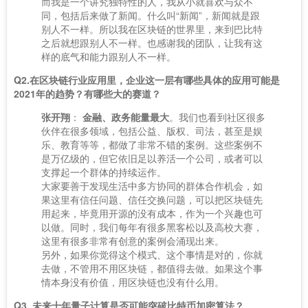
而我是一个讲究独特性的人，我从小就喜欢与众不
同，包括后来做了新闻。什么叫“新闻”，新闻就是跟
别人不一样。所以我在区块链的世界里，来到巴比特
之后就想跟别人不一样。也感谢我的团队，让我有这
样的底气和能力跟别人不一样。
Q2.在区块链行业应用里，企业这一层有哪些具体的应用可能是
2021年的趋势？有哪些大的赛道？
张开翔
：
金融、政务能量最大
。我们也看到社区很多
伙伴在很多领域，包括公益、版权、司法，甚至是娱
乐、教育等等，都做了非常不错的案例。这些案例不
是万亿级的，但它依旧足以养活一个公司，或者可以
支撑起一个群体的持续运作。
大家要善于发现生活中多方协同的群体合作机会，如
果这里有信任问题、信任交换问题，可以把区块链先
用起来，毕竟用开源的没有成本，作为一个兴趣也可
以做。同时，我们每年有很多黑客松以及高校大赛，
这里有很多非常有创意的案例会涌现出来。
另外，如果你觉得这个模式、这个事情是对的，你就
去做，不管用不用区块链，都值得去做。如果这个事
情本身没有价值，用区块链也没有什么用。
Q3. 未来十年量子计算是否可能突破比特币加密算法？