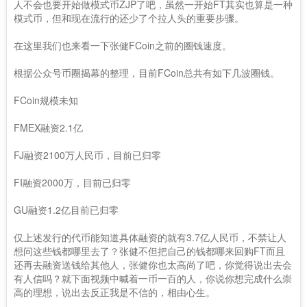
人不会也要开始做模式币ZJP了吧，虽然一开始FT其实也算是一种
模式币，但和现在流行的还少了个拉人头的重要步骤。
在这里我们也来看一下张健FCoin之前的圈钱速度。
根据公众号币圈揭幕的整理，目前FCoin总共有如下几波圈钱。
FCoin规模未知
FMEX融资2.1亿
FJ融资2100万人民币，目前已归零
FI融资2000万，目前已归零
GU融资1.2亿目前已归零
仅上述发行的代币能知道具体融资的就有3.7亿人民币，不禁让人
想问这些钱都哪里去了？张健不但把自己的钱都哪来回购FT而且
还再去融资送钱给其他人，张健你也太高尚了吧，你觉得说出去会
有人信吗？就下面视频中喊着一币一百的人，你说你想完成什么崇
高的理想，说出去反正我是不信的，相由心生。