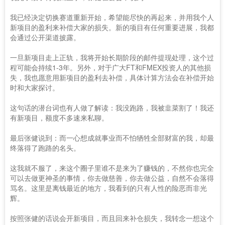
我已经决定切换赛道重新开始，希望能尽快的再起来，并用我个人
新项目的盈利来补偿大家的损失。新的项目有任何重要进展，我都
会通过公开渠道披露。
一旦新项目走上正轨，我将开始长期阶段的邮件提现处理，这个过
程可能会持续1-3年。另外，对于广大FT和FMEX投资人的其他损
失，我也愿意用新项目的盈利去补偿，具体计算方法会在补偿开始
时和大家探讨。
这句话的潜台词也有人做了解读：我没跑路，我被韭菜割了！我还
有新项目，额度不多速来私聊。
最后张健说到：而一心想成就事业而不怕牺牲全部财富的我，却最
终落得了跑路的名头。
这我就不服了，来这个圈子里谁不是来为了赚钱的，不然你也完全
可以去做更神圣的事情，你去做慈善，你去做公益，自然不会落得
骂名。这里是离钱最近的地方，我看到的只有人性的险恶而非光
辉。
按照张健的话说会开新项目，而且回来补仓损失，我转念一想这个