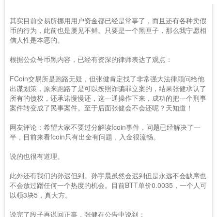
其实目前交易所挪用用户资金都已经是常事了，而且还有各种卖假
币的行为，此前也是屡见不鲜。只要是一个黑匣子，那么我宁愿相
信人性是本恶的。
根据公众号币黑内容，已经有资深的律师表达了观点：
FCoin交易所是跑路无疑，但张健肯定找了非常强大法律顾问给他
出谋划策，原来跑路了是可以按照诈骗罪立案的，结果张健承认了
所有的债权，还承诺慢慢还，这一通操作下来，成功的把一个刑事
案件转变成了民事案件。至于后面张健会不会还呢？天知道！
网友评论：希望大家不要过分解读fcoin事件，问题已经解决了一
半，目前来看fcoin只有出金有问题，入金很流畅。
说的也很有道理。
此外还有我们的孙迟但到。孙宇晨虽然会迟到但是永远不会缺席也
不会放过蹭任何一个热度的机会。目前BTT单价0.0035，一个人可
以领3块5，真大方。
说完了段子再说回正事，张健在公告中说到：