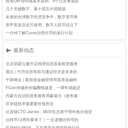
投资DeFi的9项基本原则、8个注意事项及
几个关键数字，看十四五中国能源
未来的全球数字经济竞争中，数字货币将
美甲美发店也可使用，数字人民币试点下
一分钟了解Curve治理代币的发行计划
最新动态
北京胡梁云服开启地理信息装备租赁服务
观点 | 代币化所有权与通证经济是未来的
中新峰会 | 新加坡金融管理局首席金融科
FCoin张健的诈骗圈钱速度，一两年就能还
内蒙古自治区政务服务局蒙速办（政务服
区块链技术最重要价值所在
比原链CTO James：MOV生态将于明年推出借贷
比特币12周年要来了！一文读懂比特币的
区块链3.0时代，正在变革全球碳排放行业